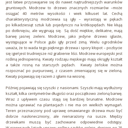
jest łatwe przyswajanie się do nawet najtrudniejszych warunków
gruntowych. Modrzew to drzewo znacznych rozmiarów –może
osiągać 40 metrów wysokości i wiek kilkuset lat. Cechą
charakterystyczną modrzewia są igły – wyrastają w pękach
po kilkadziesiąt sztuk lub pojedynczo na krótkopędach. Nie kłują
po dotknięciu, ale wyginają się. Są dość miękkie, delikatne, mają
barwę jasnej zieleni. Modrzew, jako jedyne drzewo iglaste,
występujące w Polsce gubi igły przed zimą. Wielu ogrodników
uważa, że to wada tego pięknego drzewa i spory kłopot – pozbycie
się igieł jest trudniejsze niż grabienie liści. Modrzew europejski jest
rośliną jednopienną. Kwiaty rodzaju męskiego mają okrągły kształt
a także rosną na starszych pędach. Kwiaty żeńskie można
rozpoznać po purpurowej, z czasem zmieniającej się w zieloną.
Kwiaty pojawiają się razem z igłami na wiosnę.
Później pojawiają się szyszki z nasionami. Szyszki mają wydłużony
kształt, kilka centymetrów długości oraz początkowo zieloną barwę.
Wraz z upływem czasu stają się bardziej brunatne. Modrzew
można uprawiać na plantacjach i nie ma on wielkich wymagań.
Teren przeznaczony pod uprawę omawianego drzewa musi być
dobrze nasłoneczniony, ale nienarażony na susze. Między
drzewkami muszą być zachowane odpowiednie odstępy.
W pierwszych latach uprawy roślina szybko rośnie, dopiero po 25