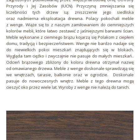
Przyrody i Jej Zasobów (IUCN). Przyczyną zmniejszania się
liczebności tych drzew są: zniszczenie jego siedliska
oraz nadmierna eksploatacja drewna. Polacy pokochali meble
z wenge. Wiąże się to z naszym zamiłowaniem do ciemniejszych
kolorów mebli, które łatwo zestawić z jaśniejszymi barwami ścian.
Meble wykonane z ciemnego brązu kojarzą się Polakom z ciepłem
domu, tradycją i bezpieczeństwem. Wenge nie bardzo nadaje się
do niewielkich pokoi mieszkań znajdujących się w blokach.
Wygląda tam ciężko i zwyczajnie nie pasuje do małych mieszkań..
Odcień brązowego zbliżony do koloru drewna otrzymał nazwę
od omawianego drzewa. Meble z wenge doskonale sprawdzają się
we wnętrzach, tarasie, balkonie oraz w ogrodzie. Doskonale
pasuje do nowoczesnych wnętrz. Meble z tego drewna mogą
cieszyć oko przez wiele lat. Wyroby z wenge nie należą do tanich.