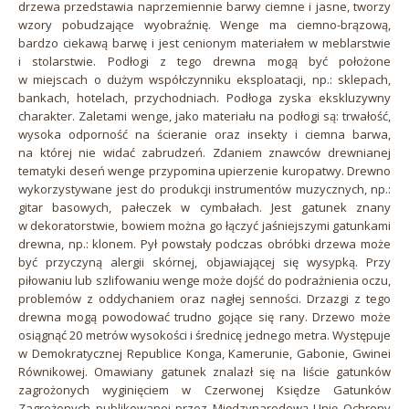
drzewa przedstawia naprzemiennie barwy ciemne i jasne, tworzy
wzory pobudzające wyobraźnię. Wenge ma ciemno-brązową,
bardzo ciekawą barwę i jest cenionym materiałem w meblarstwie
i stolarstwie. Podłogi z tego drewna mogą być położone
w miejscach o dużym współczynniku eksploatacji, np.: sklepach,
bankach, hotelach, przychodniach. Podłoga zyska ekskluzywny
charakter. Zaletami wenge, jako materiału na podłogi są: trwałość,
wysoka odporność na ścieranie oraz insekty i ciemna barwa,
na której nie widać zabrudzeń. Zdaniem znawców drewnianej
tematyki deseń wenge przypomina upierzenie kuropatwy. Drewno
wykorzystywane jest do produkcji instrumentów muzycznych, np.:
gitar basowych, pałeczek w cymbałach. Jest gatunek znany
w dekoratorstwie, bowiem można go łączyć jaśniejszymi gatunkami
drewna, np.: klonem. Pył powstały podczas obróbki drzewa może
być przyczyną alergii skórnej, objawiającej się wysypką. Przy
piłowaniu lub szlifowaniu wenge może dojść do podrażnienia oczu,
problemów z oddychaniem oraz nagłej senności. Drzazgi z tego
drewna mogą powodować trudno gojące się rany. Drzewo może
osiągnąć 20 metrów wysokości i średnicę jednego metra. Występuje
w Demokratycznej Republice Konga, Kamerunie, Gabonie, Gwinei
Równikowej. Omawiany gatunek znalazł się na liście gatunków
zagrożonych wyginięciem w Czerwonej Księdze Gatunków
Zagrożonych publikowanej przez Międzynarodową Unię Ochrony