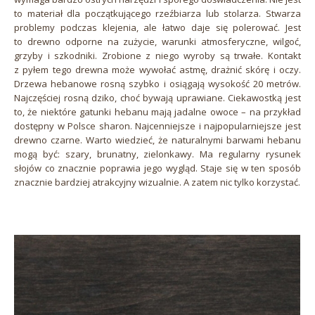
to materiał dla początkującego rzeźbiarza lub stolarza. Stwarza
problemy podczas klejenia, ale łatwo daje się polerować. Jest
to drewno odporne na zużycie, warunki atmosferyczne, wilgoć,
grzyby i szkodniki. Zrobione z niego wyroby są trwałe. Kontakt
z pyłem tego drewna może wywołać astmę, drażnić skórę i oczy.
Drzewa hebanowe rosną szybko i osiągają wysokość 20 metrów.
Najczęściej rosną dziko, choć bywają uprawiane. Ciekawostką jest
to, że niektóre gatunki hebanu mają jadalne owoce – na przykład
dostępny w Polsce sharon. Najcenniejsze i najpopularniejsze jest
drewno czarne. Warto wiedzieć, że naturalnymi barwami hebanu
mogą być: szary, brunatny, zielonkawy. Ma regularny rysunek
słojów co znacznie poprawia jego wygląd. Staje się w ten sposób
znacznie bardziej atrakcyjny wizualnie. A zatem nic tylko korzystać.