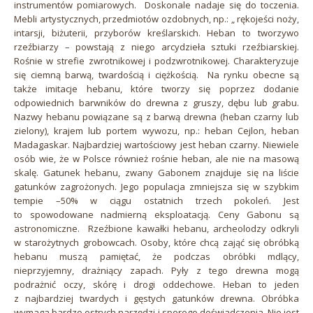
instrumentów pomiarowych. Doskonale nadaje się do toczenia.
Mebli artystycznych, przedmiotów ozdobnych, np.: „ rękojeści noży,
intarsji, biżuterii, przyborów kreślarskich. Heban to tworzywo
rzeźbiarzy – powstają z niego arcydzieła sztuki rzeźbiarskiej.
Rośnie w strefie zwrotnikowej i podzwrotnikowej. Charakteryzuje
się ciemną barwą, twardością i ciężkością. Na rynku obecne są
także imitacje hebanu, które tworzy się poprzez dodanie
odpowiednich barwników do drewna z gruszy, dębu lub grabu.
Nazwy hebanu powiązane są z barwą drewna (heban czarny lub
zielony), krajem lub portem wywozu, np.: heban Cejlon, heban
Madagaskar. Najbardziej wartościowy jest heban czarny. Niewiele
osób wie, że w Polsce również rośnie heban, ale nie na masową
skalę. Gatunek hebanu, zwany Gabonem znajduje się na liście
gatunków zagrożonych. Jego populacja zmniejsza się w szybkim
tempie –50% w ciągu ostatnich trzech pokoleń. Jest
to spowodowane nadmierną eksploatacją. Ceny Gabonu są
astronomiczne. Rzeźbione kawałki hebanu, archeolodzy odkryli
w starożytnych grobowcach. Osoby, które chcą zająć się obróbką
hebanu muszą pamiętać, że podczas obróbki mdlący,
nieprzyjemny, drażniący zapach. Pyły z tego drewna mogą
podrażnić oczy, skórę i drogi oddechowe. Heban to jeden
z najbardziej twardych i gęstych gatunków drewna. Obróbka
wymaga bardzo ostrych narzędzi i sporego doświadczenia. Nie jest